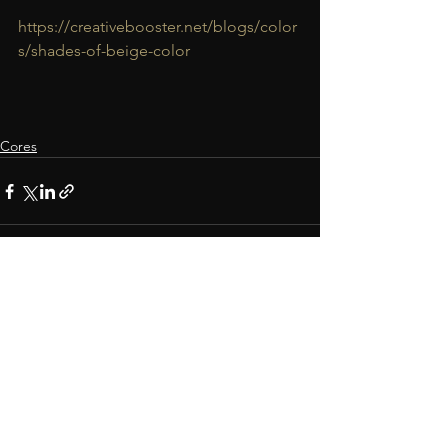
https://creativebooster.net/blogs/color
s/shades-of-beige-color
Cores
Comentários
Escreva um comentário