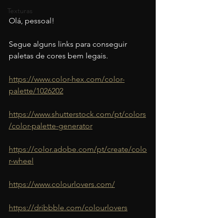
Texturas
Olá, pessoal!
Segue alguns links para conseguir 
paletas de cores bem legais.
https://www.color-hex.com/color-
palette/1026202
https://www.shutterstock.com/pt/colors
/color-palette-generator
https://color.adobe.com/pt/create/colo
r-wheel
https://www.colourlovers.com/
https://dribbble.com/colourlovers