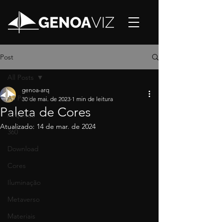
Post
All Posts
genoa-arq
All Posts
30 de mai. de 2023
1 min de leitura
Paleta de Cores
Arquivos
Atualizado:
14 de mar. de 2024
360
Download
Cores
Iluminação
Metaverso
Materiais