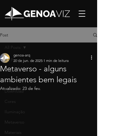
Post
All Posts
genoa-arq
All Posts
20 de jun. de 2025
1 min de leitura
Metaverso - alguns
Arquivos
ambientes bem legais
360
Atualizado:
23 de fev.
Download
Cores
Iluminação
Metaverso
Materiais